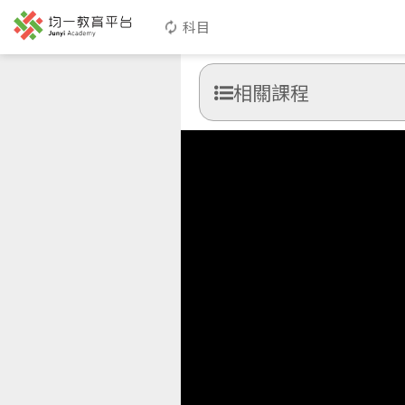
科目
相關課程