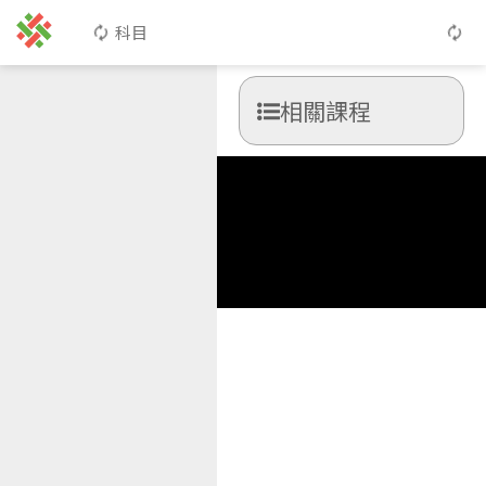
科目
相關課程