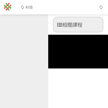
科目
相關課程