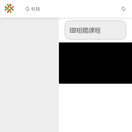
科目
相關課程