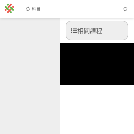
科目
相關課程