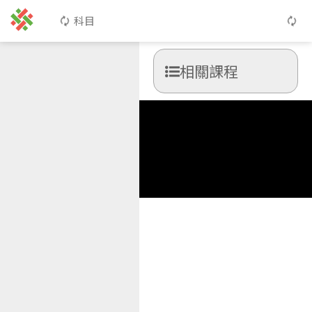
科目
相關課程