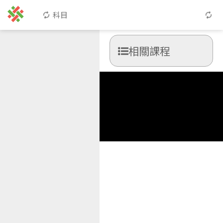
科目
相關課程