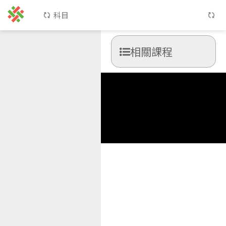
科目
相關課程