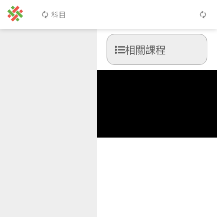
科目
相關課程