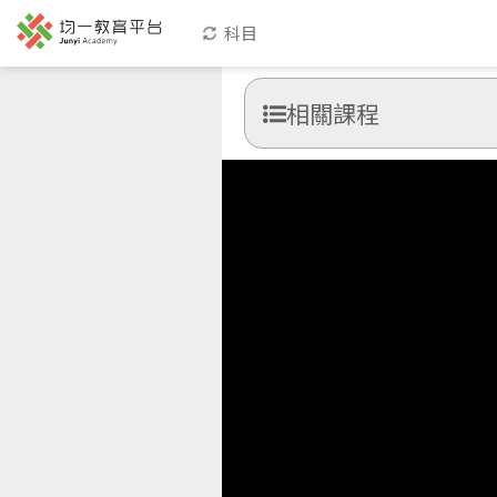
科目
相關課程