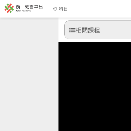
科目
相關課程