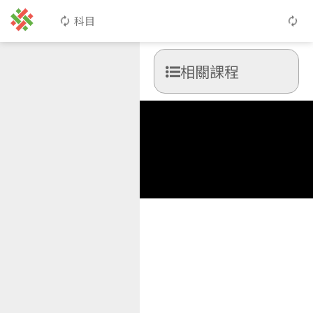
科目
相關課程