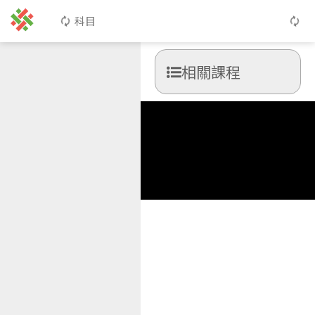
科目
相關課程