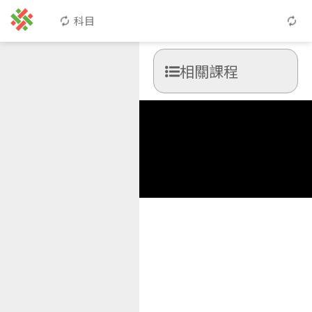
科目
相關課程