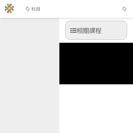
科目
相關課程