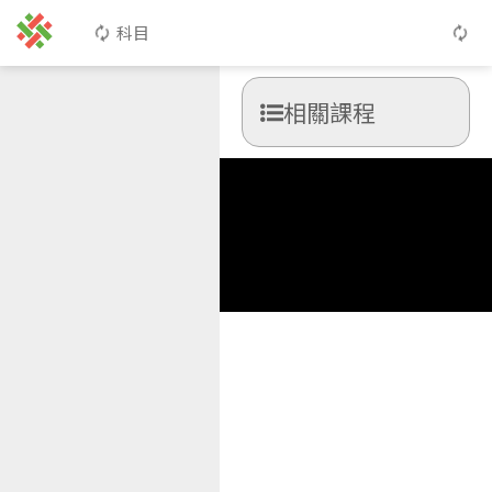
科目
相關課程