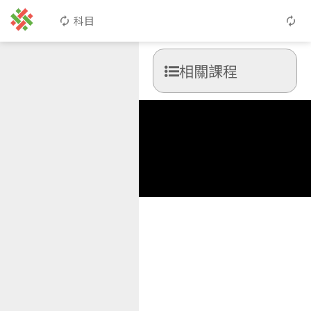
科目
相關課程