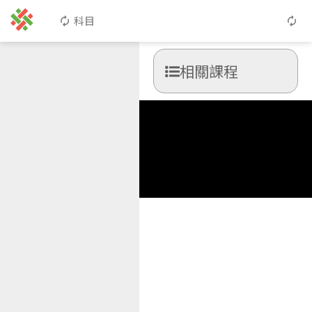
科目
相關課程