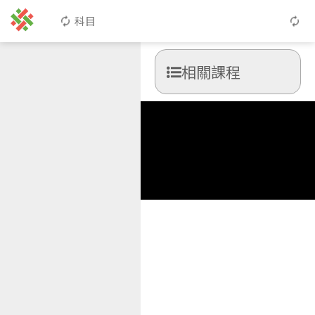
科目
相關課程