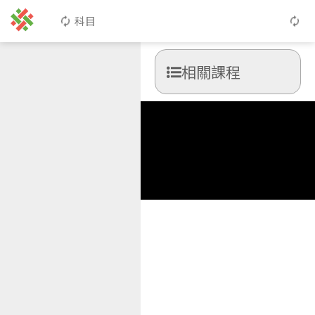
科目
相關課程