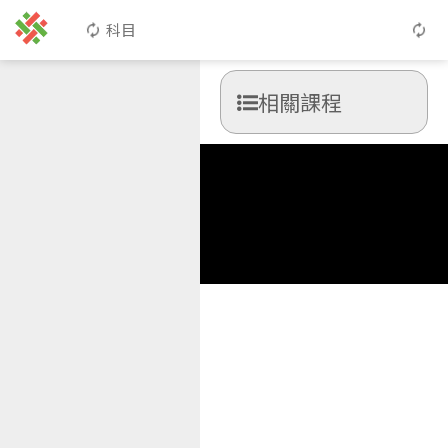
科目
相關課程