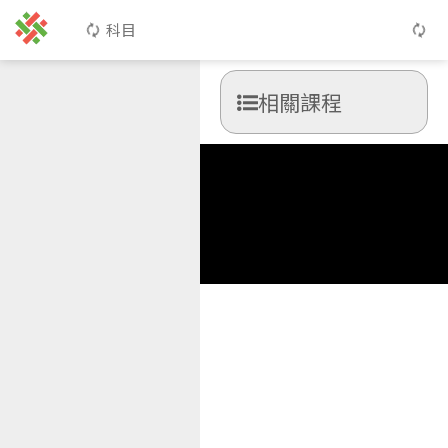
科目
相關課程