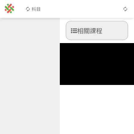
科目
相關課程