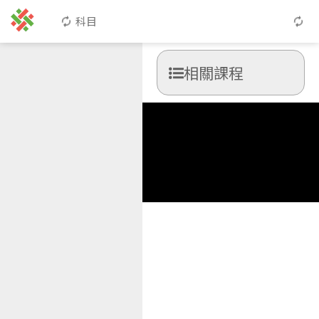
科目
相關課程