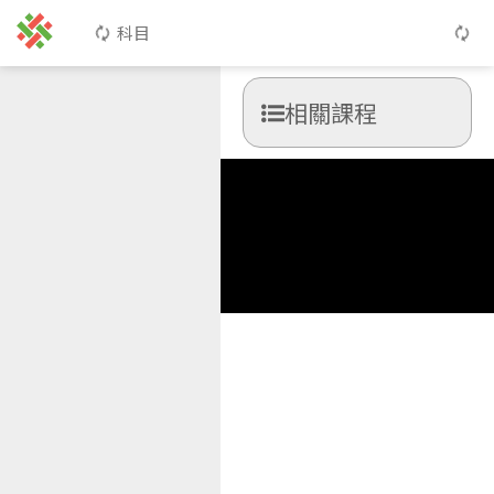
科目
相關課程