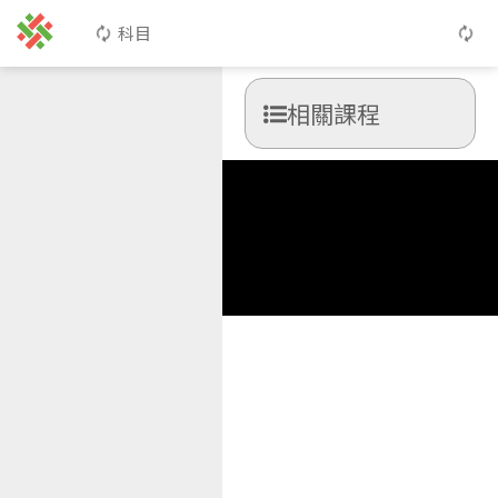
科目
相關課程