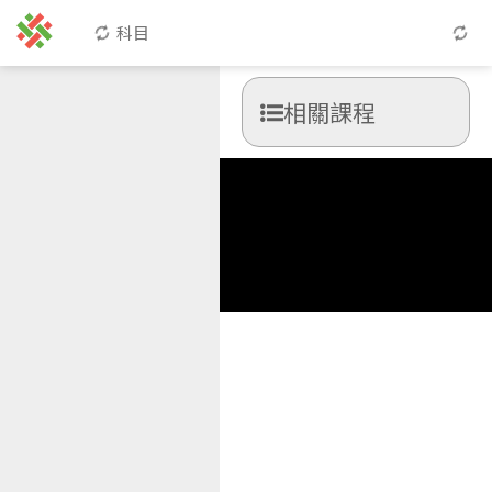
科目
相關課程