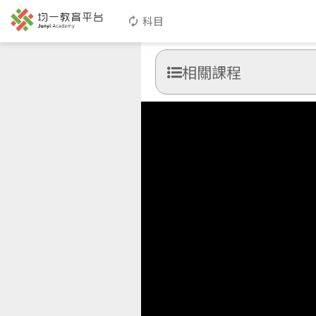
科目
相關課程