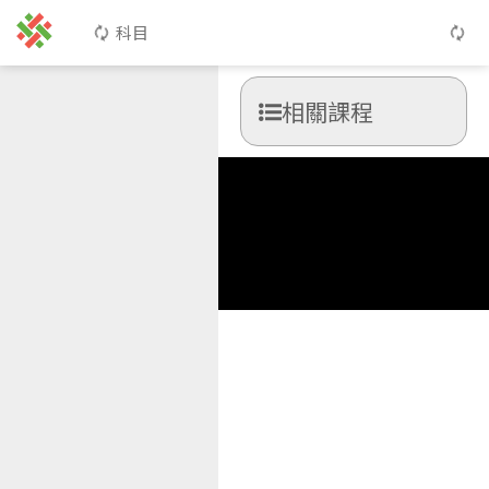
科目
相關課程