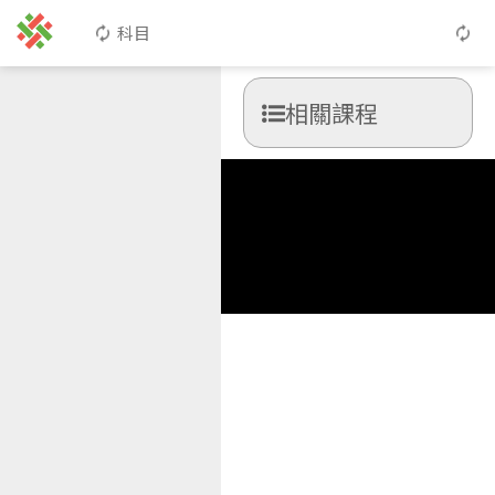
科目
相關課程