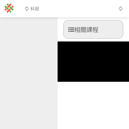
科目
相關課程