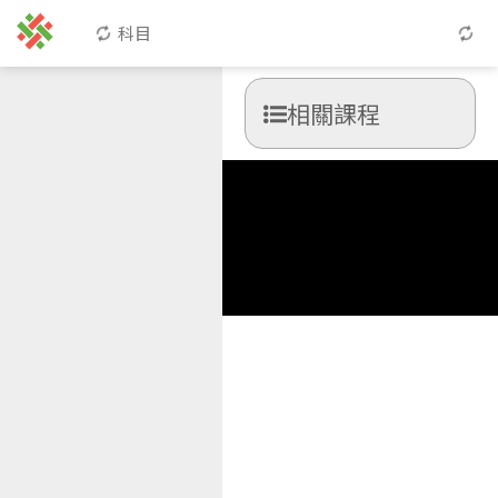
科目
相關課程