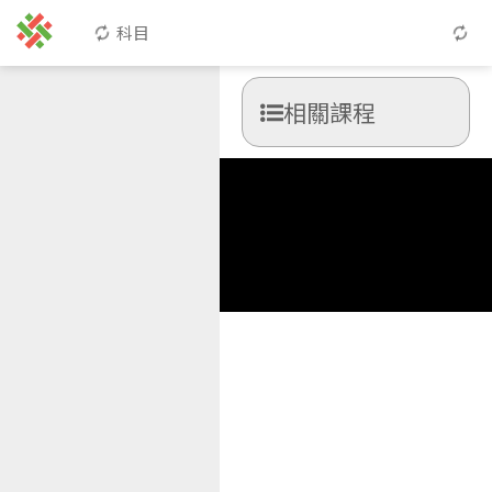
科目
相關課程