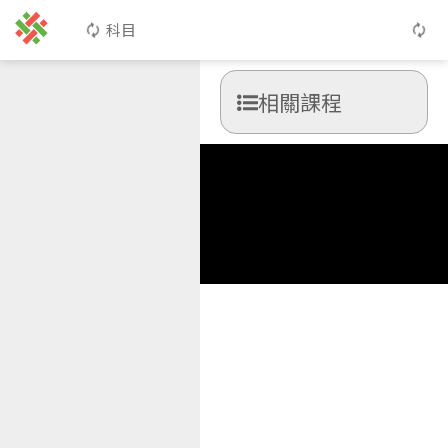
科目
相關課程