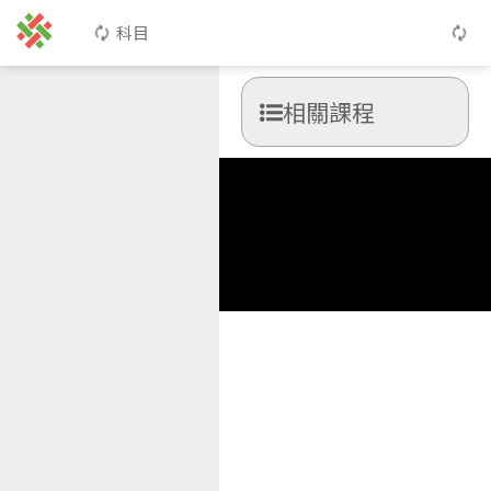
科目
相關課程