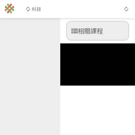
科目
相關課程