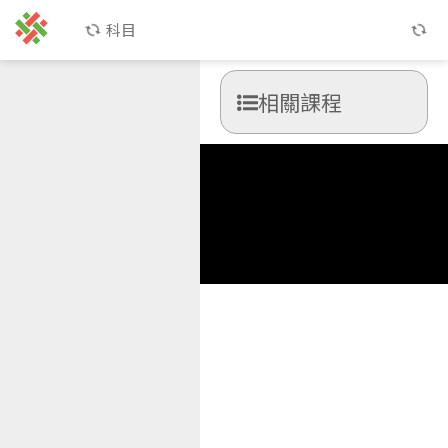
科目
相關課程