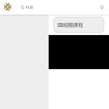
科目
相關課程