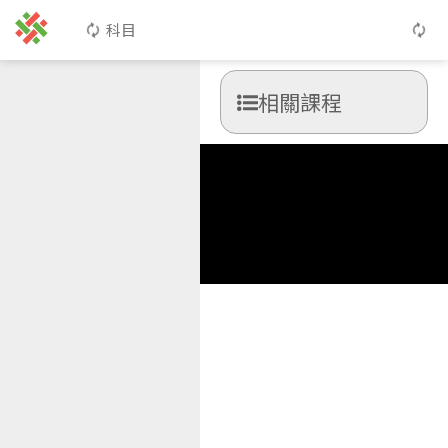
科目
相關課程