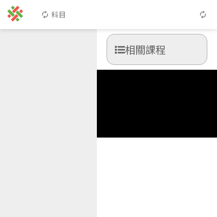
科目
相關課程