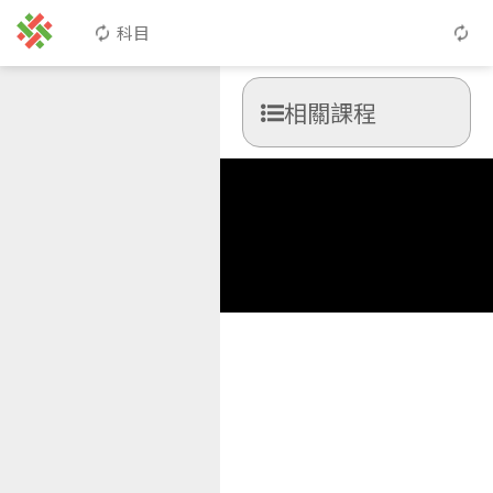
科目
相關課程