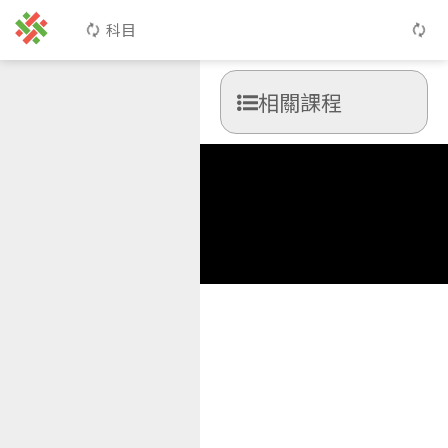
科目
相關課程