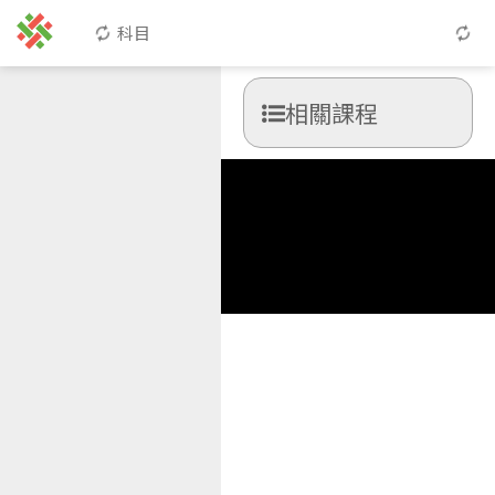
科目
相關課程