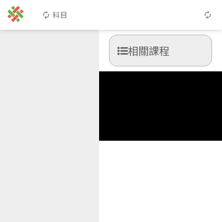
科目
相關課程