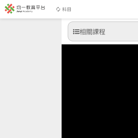
科目
相關課程