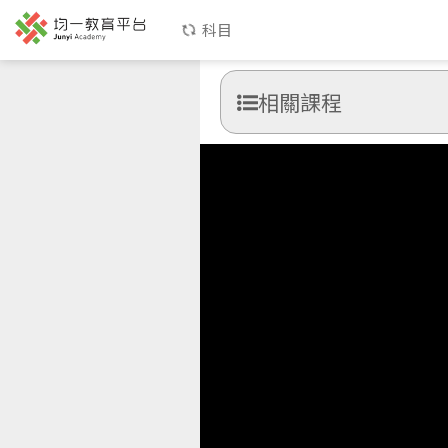
科目
相關課程