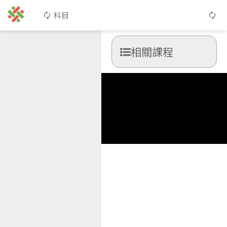
科目
相關課程