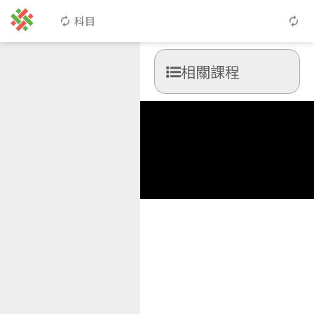
科目
相關課程