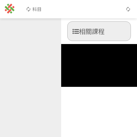
科目
相關課程