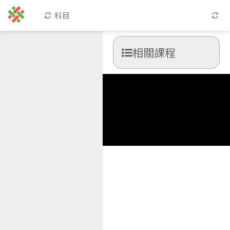
科目
相關課程